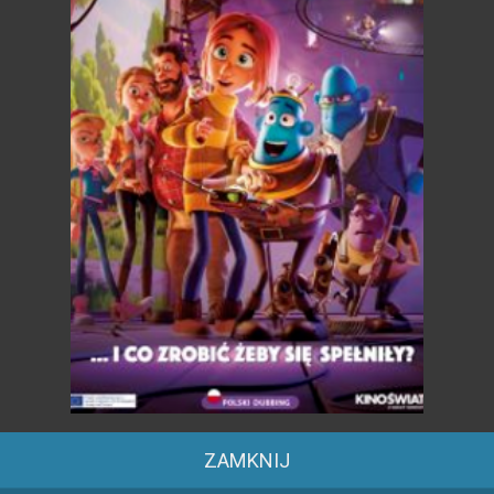
Odległa Kraina
Po tajemniczym wypadku samolotu chłopiec
niespodziewanie budzi się samotnie na
nieznanej wyspie, zamieszkanej przez kilka
zwierząt i giganta, który za nim podąża.
Brak informacji o ograniczeniu wiekowym
DODAJ DO KOLEJKI
O czym marzą zwierzęta
Spokojne życie Minny komplikuje się, kiedy
ZAMKNIJ
W odległym zakątku Ziemi, z dala od oczu
poznaje swoją przyrodnią siostrę Jenny a ich